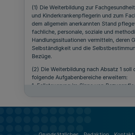
(1) Die Weiterbildung zur Fachgesundhei
und Kinderkrankenpflegerin und zum Fach
dem allgemein anerkannten Stand pflegew
fachliche, personale, soziale und metho
Handlungssituationen vermitteln, deren Ge
Selbständigkeit und die Selbstbestimmung
Bezüge.
(2) Die Weiterbildung nach Absatz 1 sol
folgende Aufgabenbereiche erweitern:
1. Fallsteuerung im Sinne von Bezugspfle
2. Professionelles Handeln in komplexen 
3. Prozesssteuerung,
4. Steuerung des eigenen Lernens.
Grundsätzliches
Redaktion
Kontakt