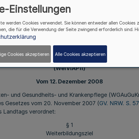
e-Einstellungen
ite werden Cookies verwendet. Sie können entweder allen Cookies 
hen, die für die Verwendung der Seite zwingend erforderlich sind. Hi
Weiterbildungs- und Prüfungsverordnung
hutzerklärung
Fachgesundheits- und Krankenpflegerinnen, -pfleg
esundheits- und Kinderkrankenpflegerinnen, -pf
ige Cookies akzeptieren
Alle Cookies akzeptieren
in der Intensivpflege und Anästhesie
(WeiVIAPfl)
Vom 12. Dezember 2008
ten- und Gesundheits- und Krankenpflege (WGAuGuKrp
0 des Gesetzes vom 20. November 2007 (
GV. NRW. S. 5
 Landtags verordnet:
§ 1
Weiterbildungsziel