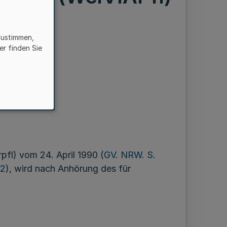
zustimmen,
er finden Sie
ern,
legern
fl) vom 24. April 1990 (
GV. NRW. S.
72
), wird nach Anhörung des für