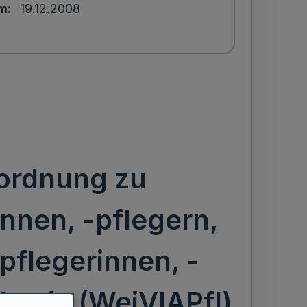
um
19.12.2008
rordnung zu
nnen, -pflegern,
flegerinnen, -
thesie (WeiVIAPfl)