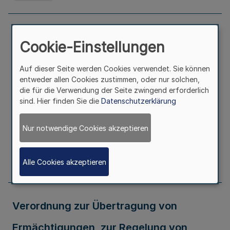
Verordnung zur Änderung der Befristung
Cookie-Einstellungen
von Rechtsvorschriften im
Auf dieser Seite werden Cookies verwendet. Sie können
Geschäftsbereich des Ministeriums für
entweder allen Cookies zustimmen, oder nur solchen,
die für die Verwendung der Seite zwingend erforderlich
Arbeit, Gesundheit und Soziales
sind. Hier finden Sie die
Datenschutzerklärung
Nur notwendige Cookies akzeptieren
Ausfertigungsdatum
17.11.2009
Seite
625
Alle Cookies akzeptieren
Verordnung zur Übertragung von
Ermächtigungen, zur Regelung von