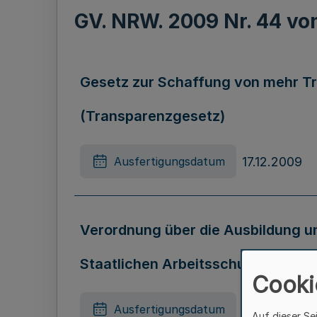
GV. NRW. 2009 Nr. 44 v
Gesetz zur Schaffung von mehr Tr
(Transparenzgesetz)
17.12.2009
Ausfertigungsdatum
Verordnung über die Ausbildung u
Staatlichen Arbeitsschutzverwalt
Cooki
21.12.2009
Ausfertigungsdatum
Auf dieser Se