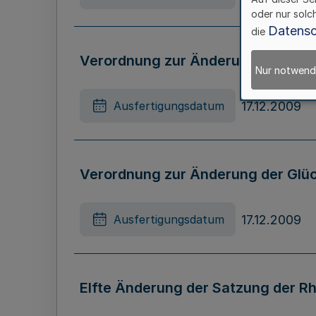
oder nur solc
Datensc
die
Verordnung zur Änderung von Rec
Nur notwend
17.12.2009
Ausfertigungsdatum
Verordnung zur Änderung der Glü
17.12.2009
Ausfertigungsdatum
Elfte Änderung der Satzung der 