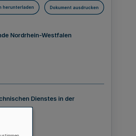
n herunterladen
Dokument ausdrucken
nde Nordrhein-Westfalen
chnischen Dienstes in der
StAV)
zustimmen,