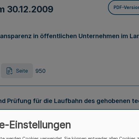
om
30.12.2009
PDF-Versio
ansparenz in öffentlichen Unternehmen im La
950
Seite
nd Prüfung für die Laufbahn des gehobenen te
ung des Landes Nordrhein-Westfalen (VAPgtD 
e-Einstellungen
953
Seite
ite werden Cookies verwendet. Sie können entweder allen Cookies 