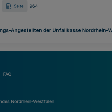
964
Seite
ungs-Angestellten der Unfallkasse Nordrhein-
971
Seite
e Feststellung des Haushaltsplans des Landes
FAQ
etz 2010) vom 17. Dezember 2009 (GV. NRW. S.
974
Seite
andes Nordrhein-Westfalen