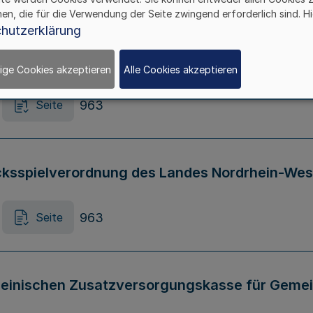
hen, die für die Verwendung der Seite zwingend erforderlich sind. Hi
hutzerklärung
htsverordnungen auf dem Gebiet des Gemeind
ige Cookies akzeptieren
Alle Cookies akzeptieren
963
Seite
cksspielverordnung des Landes Nordrhein-Wes
963
Seite
Rheinischen Zusatzversorgungskasse für Gem