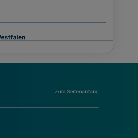
Westfalen
 Nordrhein-Westfalen für das
Zum Seitenanfang
 878)