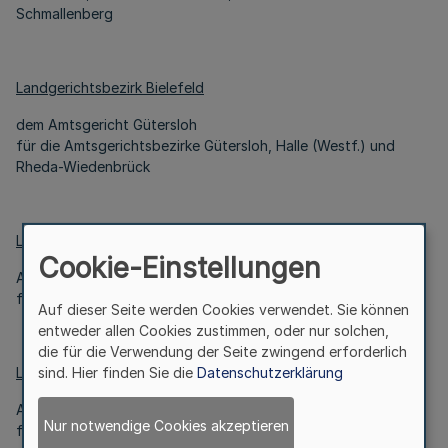
Schmallenberg
Landgerichtsbezirk Bielefeld
dem Amtsgericht Gütersloh
für die Amtsgerichtsbezirke Gütersloh, Halle (Westf.) und
Rheda-Wiedenbrück
Landgerichtsbezirk Detmold
Cookie-Einstellungen
Amtsgericht Lemgo
für die Amtsgerichtsbezirke Blomberg, Detmold und Lemgo
Auf dieser Seite werden Cookies verwendet. Sie können
entweder allen Cookies zustimmen, oder nur solchen,
die für die Verwendung der Seite zwingend erforderlich
Landgerichtsbezirk Dortmund
sind. Hier finden Sie die
Datenschutzerklärung
Amtsgericht Dortmund
Nur notwendige Cookies akzeptieren
für die Amtsgerichtsbezirke Castrop-Rauxel und Dortmund