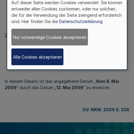
8. Mai 2009 (GV. NRW. S.
Auf dieser Seite werden Cookies verwendet. Sie können
entweder allen Cookies zustimmen, oder nur solchen,
298)
die für die Verwendung der Seite zwingend erforderlich
sind. Hier finden Sie die
Datenschutzerklärung
202
Nur notwendige Cookies akzeptieren
Berichtigung des Gesetzes
zur Änderung über kommunale Gemeinschaftsarbeit
Alle Cookies akzeptieren
vom 8. Mai 2009 (
GV. NRW. S. 298
)
In diesem Gesetz ist das angegebene Datum „
Vom 8. Mai
2009
“ durch das Datum „
12. Mai 2009
“ zu ersetzen.
GV. NRW. 2009 S. 326