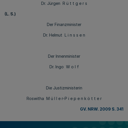
Dr. Jürgen R ü t t g e r s
(L. S.)
Der Finanzminister
Dr. Helmut L i n s s e n
Der Innenminister
Dr. Ingo W o l f
Die Justizministerin
Roswitha M ü l l e r-P i e p e n k ö t t e r
GV. NRW. 2009 S. 341