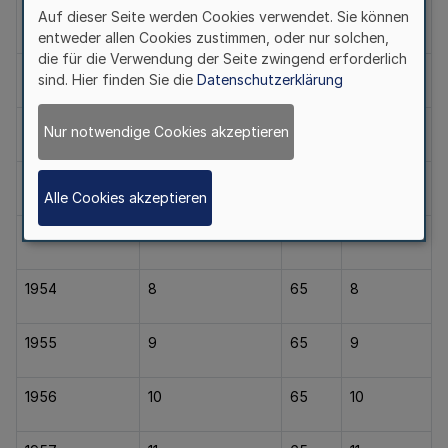
Auf dieser Seite werden Cookies verwendet. Sie können
1949
3
65
3
entweder allen Cookies zustimmen, oder nur solchen,
die für die Verwendung der Seite zwingend erforderlich
1950
4
65
4
sind. Hier finden Sie die
Datenschutzerklärung
1951
5
65
5
Nur notwendige Cookies akzeptieren
1952
6
65
6
Alle Cookies akzeptieren
1953
7
65
7
1954
8
65
8
1955
9
65
9
1956
10
65
10