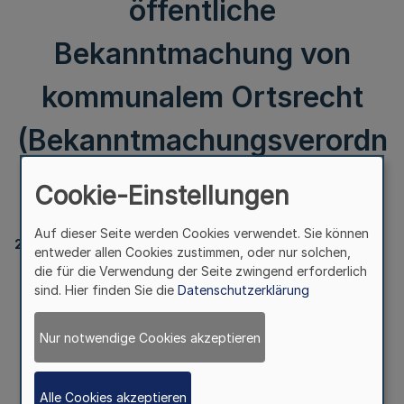
öffentliche
Bekanntmachung von
kommunalem Ortsrecht
(Bekanntmachungsverordn
ung - BekanntmVO)
Cookie-Einstellungen
Auf dieser Seite werden Cookies verwendet. Sie können
2023
entweder allen Cookies zustimmen, oder nur solchen,
die für die Verwendung der Seite zwingend erforderlich
Berichtigung der Verordnung zur Änderung
sind. Hier finden Sie die
Datenschutzerklärung
der Verordnung über die öffentliche Bekanntmachung
von kommunalem Ortsrecht
(Bekanntmachungsverordnung - BekanntmVO)
Nur notwendige Cookies akzeptieren
Alle Cookies akzeptieren
Vom 2. September 2009