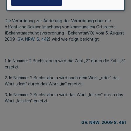
Die Verordnung zur Änderung der Verordnung über die
öffentliche Bekanntmachung von kommunalem Ortsrecht
(Bekanntmachungsverordnung - BekanntmVO) vom 5. August
2009 (
GV. NRW. S. 442
) wird wie folgt berichtigt:
1. In Nummer 2 Buchstabe a wird die Zahl „2“ durch die Zahl „3“
ersetzt.
2. In Nummer 2 Buchstabe a wird nach dem Wort „oder“ das
Wort „dem“ durch das Wort „im“ ersetzt.
3. In Nummer 2 Buchstabe a wird das Wort „letzen“ durch das
Wort „letzten“ ersetzt.
GV. NRW. 2009 S. 481