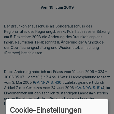
Vom 19. Juni 2009
Der Braunkohlenausschuss als Sonderausschuss des
Regionalrates des Regierungsbezirks Köln hat in seiner Sitzung
am 5. Dezember 2008 die Änderung des Braunkohlenplans
Inden, Räumlicher Teilabschnitt II, Änderung der Grundzüge
der Oberflächengestaltung und Wiedernutzbarmachung
(Restsee) beschlossen.
Diese Änderung habe ich mit Erlass vom 19. Juni 2009 – 324 –
30.06.05.07 – gemäß § 47 Abs. 1 Satz 1 Landesplanungsgesetz
vom 3. Mai 2005 (
GV. NRW. S. 430
), zuletzt geändert durch
Artikel 7 des Gesetzes vom 24. Juni 2008 (
GV. NRW. S. 514
), im
Einvernehmen mit den fachlich zuständigen Landesministerien
und im Benehmen mit dem Wirtschaftsaussschuss des
Landtages genehmigt.
Cookie-Einstellungen