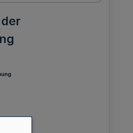
 der
ung
nung