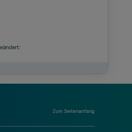
geändert:
rch die Zahl „ 342,00 “, die Zahl „418“
Zum Seitenanfang