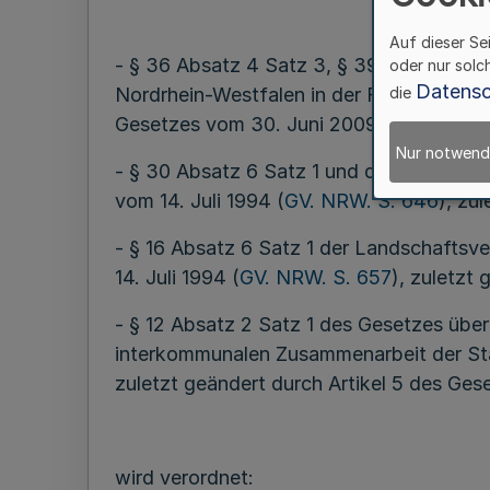
Auf dieser Se
- § 36 Absatz 4 Satz 3, § 39 Absatz 7 S
oder nur solc
Datensc
Nordrhein-Westfalen in der Fassung der 
die
Gesetzes vom 30. Juni 2009 (
GV. NRW. 
Nur notwend
- § 30 Absatz 6 Satz 1 und des § 31 Sat
vom 14. Juli 1994 (
GV. NRW. S. 646
), zu
- § 16 Absatz 6 Satz 1 der Landschafts
14. Juli 1994 (
GV. NRW. S. 657
), zuletzt
- § 12 Absatz 2 Satz 1 des Gesetzes über
interkommunalen Zusammenarbeit der Stä
zuletzt geändert durch Artikel 5 des Ges
wird verordnet: