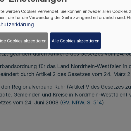
ite werden Cookies verwendet. Sie können entweder allen Cookies 
atz 6, des § 45 Absatz 6 Satz 1 und des § 46 Satz 1 
hen, die für die Verwendung der Seite zwingend erforderlich sind. Hi
hutzerklärung
Bekanntmachung vom 14. Juli 1994 (
GV. NRW. S. 666
)
S. 380
)
ige Cookies akzeptieren
Alle Cookies akzeptieren
z 1 der Kreisordnung für das Land Nordrhein-Westfal
letzt geändert durch Artikel 3 des Gesetzes vom 24. J
verbandsordnung für das Land Nordrhein-Westfalen i
 geändert durch Artikel 2 des Gesetzes vom 24. März 
 den Regionalverband Ruhr (Artikel V des Gesetzes zu
dte, Gemeinden und Kreise in Nordrhein-Westfalen) 
etzes vom 24. Juni 2008 (
GV. NRW. S. 514
)