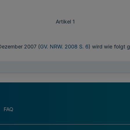
Artikel 1
Dezember 2007 (
GV. NRW. 2008 S. 6
) wird wie folgt 
nde Zahlen wie folgt ersetzt:
e Zahl „252“ durch die Zahl „256,50“, die Zahl „336“ du
rch die Zahl „510,00“.
FAQ
nde Zahlen wie folgt ersetzt: