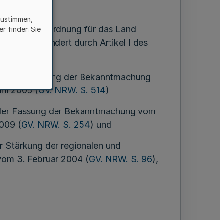
zustimmen,
der Gemeindeordnung für das Land
er finden Sie
, zuletzt geändert durch Artikel I des
en in der Fassung der Bekanntmachung
uni 2008 (
GV. NRW. S. 514
)
n der Fassung der Bekanntmachung vom
2009 (
GV. NRW. S. 254
) und
r Stärkung der regionalen und
vom 3. Februar 2004 (
GV. NRW. S. 96
),