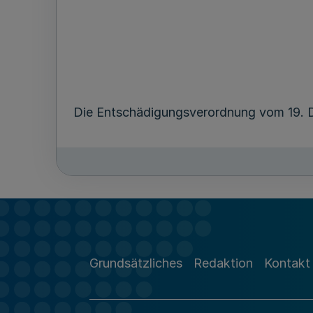
Die Entschädigungsverordnung vom 19. 
1. § 1 Absatz 2 wird wie folgt geändert:
a) In Nummer 1 Buchstabe a werden folge
Die Zahl „184“ durch die Zahl „187,30“, di
durch die Zahl „425,50“, die Zahl „501“ du
Grundsätzliches
Redaktion
Kontakt
b) In Nummer 1 Buchstabe b werden folge