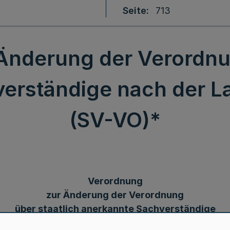
Seite
713
Änderung der Verordnun
verständige nach der 
(SV-VO)*
Verordnung
zur Änderung der Verordnung
über staatlich anerkannte Sachverständige
nach der Landesbauordnung