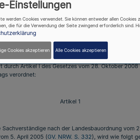
e-Einstellungen
(SV-VO)
*
ite werden Cookies verwendet. Sie können entweder allen Cookies 
hen, die für die Verwendung der Seite zwingend erforderlich sind. Hi
Vom 17. November 2009
hutzerklärung
ige Cookies akzeptieren
Alle Cookies akzeptieren
mer 4 der Landesbauordnung (BauO NRW) in der Fas
rt durch Artikel I des Gesetzes vom 28. Oktober 2008 
gs verordnet:
Artikel 1
te Sachverständige nach der Landesbauordnung vom 29
om 5. April 2005 (
GV. NRW. S. 332
), wird wie folgt g