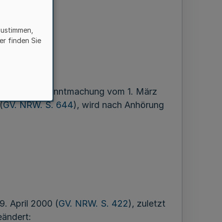
zustimmen,
er finden Sie
sung der Bekanntmachung vom 1. März
(
GV. NRW. S. 644
), wird nach Anhörung
. April 2000 (
GV. NRW. S. 422
), zuletzt
eändert: