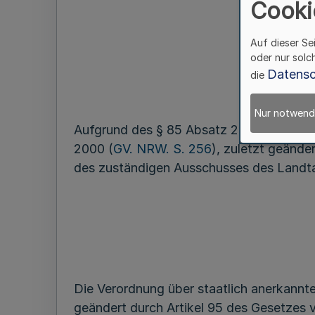
Cooki
Auf dieser Se
oder nur solc
Datensc
die
Nur notwend
Aufgrund des § 85 Absatz 2 Satz 1 Num
2000 (
GV. NRW. S. 256
), zuletzt geände
des zuständigen Ausschusses des Landta
Die Verordnung über staatlich anerkann
geändert durch Artikel 95 des Gesetzes v