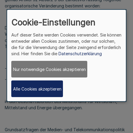
organisatorische Veränderung bestimmt worden:
Cookie-Einstellungen
Durch Organisationserlass vom 31. Oktober 2009 sind mit
Wirkung vom 1. November 2009 aus dem Geschäftsbereich
Auf dieser Seite werden Cookies verwendet. Sie können
des Ministerpräsidenten aus dem Bereich „Post- und
entweder allen Cookies zustimmen, oder nur solchen,
Telekommunikationswesen“ die Aufgaben
die für die Verwendung der Seite zwingend erforderlich
sind. Hier finden Sie die
Datenschutzerklärung
- Postwesen
Nur notwendige Cookies akzeptieren
- Informations- und Telekommunikationswirtschaft
Alle Cookies akzeptieren
in den Geschäftsbereich des Ministeriums für Wirtschaft,
Mittelstand und Energie übergegangen.
Grundsatzfragen der Medien- und Telekommunikationspolitik