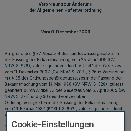
Verordnung zur Änderung
der Allgemeinen Hafenverordnung
Vom 9. Dezember 2009
Aufgrund des § 37 Absatz 4 des Landeswassergesetzes in
der Fassung der Bekanntmachung vom 25. Juni 1995 (
GV.
NRW. S. 926
), zuletzt geändert durch Artikel 1 des Gesetzes
vom 11. Dezember 2007 (
GV. NRW. S. 708
), § 26 in Verbindung
mit § 35 des Ordnungsbehördengesetzes in der Fassung der
Bekanntmachung vom 13. Mai 1980 (
GV. NRW. S. 528
), zuletzt
geändert durch Artikel 73 des Gesetzes vom 5. April 2005 (
GV.
NRW. S. 274
) und § 36 des Gesetzes über
Ordnungswidrigkeiten in der Fassung der Bekanntmachung
vom 19. Februar 1987 (BGBl. I. S. 602), zuletzt geändert durch
Artikel 2 des Gesetzes vom 29. Juli 2009 (BGBl. I S. 2353), wird
im Einvernehmen mit dem Ministerium für Umwelt und
Cookie-Einstellungen
Naturschutz, Landwirtschaft und Verbraucherschutz