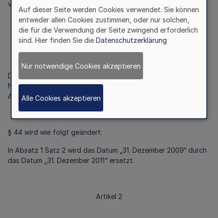
verordnet:
Auf dieser Seite werden Cookies verwendet. Sie können
entweder allen Cookies zustimmen, oder nur solchen,
die für die Verwendung der Seite zwingend erforderlich
Artikel 1
sind. Hier finden Sie die
Datenschutzerklärung
Nur notwendige Cookies akzeptieren
Die Allgemeine Hafenverordnung vom 8. Januar 2000 (
GV.
NRW. S. 34
), geändert durch Artikel 167 des Gesetzes vom 5.
April 2005 (
GV. NRW. S. 332
), wird wie folgt geändert:
Alle Cookies akzeptieren
§ 44 wird wie folgt geändert:
In Absatz 1 Satz 2 wird das Datum „31. Dezember 2009“ durch
das Datum „31. Dezember 2011“ ersetzt.
Artikel 2