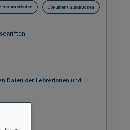
n herunterladen
Dokument ausdrucken
schriften
en Daten der Lehrerinnen und
zustimmen,