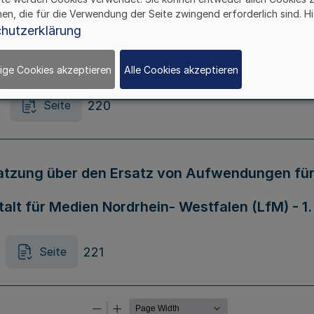
hen, die für die Verwendung der Seite zwingend erforderlich sind. Hi
tändigkeiten nach dem Bundesvertriebenenges
hutzerklärung
ige Cookies akzeptieren
Alle Cookies akzeptieren
220
Seite
atzung über den Ersatz von Aufwendungen für 
lt für Medien Nordrhein- Westfalen (LfM) - 
221
Seite