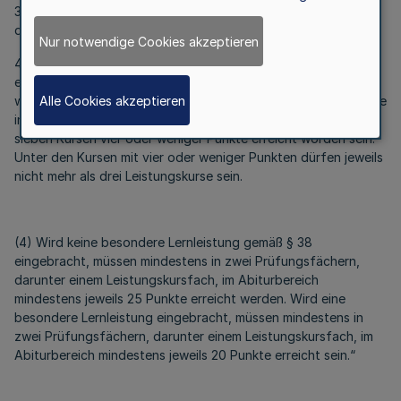
3. Die Kursergebnisse der beiden Leistungskurse gehen in
doppelter Gewichtung in die Gesamtqualifikation ein.
Nur notwendige Cookies akzeptieren
4. Werden 28 bis 32 Kurse in die Gesamtqualifikation
eingebracht, dürfen in höchstens sechs Kursen vier oder
Alle Cookies akzeptieren
weniger Punkte erreicht worden sein. Werden 33 oder 34 Kurse
in die Gesamtqualifikation eingebracht, dürfen in höchstens
sieben Kursen vier oder weniger Punkte erreicht worden sein.
Unter den Kursen mit vier oder weniger Punkten dürfen jeweils
nicht mehr als drei Leistungskurse sein.
(4) Wird keine besondere Lernleistung gemäß § 38
eingebracht, müssen mindestens in zwei Prüfungsfächern,
darunter einem Leistungskursfach, im Abiturbereich
mindestens jeweils 25 Punkte erreicht werden. Wird eine
besondere Lernleistung eingebracht, müssen mindestens in
zwei Prüfungsfächern, darunter einem Leistungskursfach, im
Abiturbereich mindestens jeweils 20 Punkte erreicht sein.“