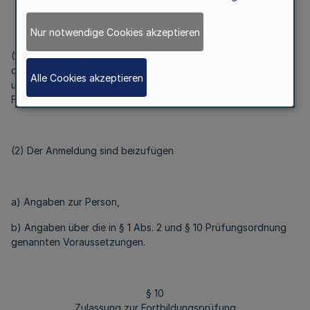
§ 9
Anmeldung
Nur notwendige Cookies akzeptieren
(1) Die Anmeldung zur Fortbildungsprüfung hat schriftlich auf
den von der zuständigen Stelle vorgesehenen Vordrucken
Alle Cookies akzeptieren
unter Beachtung der Anmeldefrist bei dieser oder der
Fortbildungseinrichtung zu erfolgen.
(2) Der Anmeldung sind beizufügen
a) Angaben zur Person,
b) Angaben über die in § 1 Abs. 2 und § 10 Prüfungsordnung
genannten Voraussetzungen.
§ 10
Zulassung zur Fortbildungsprüfung