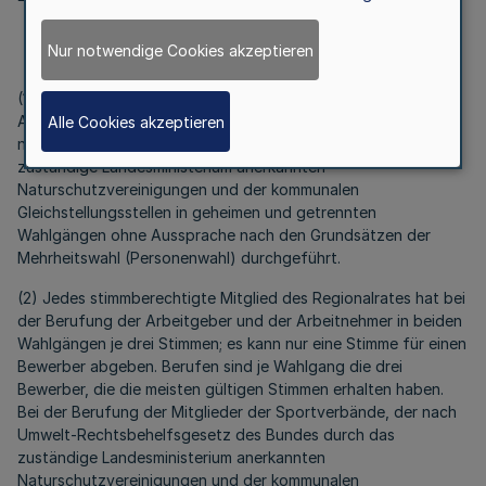
§ 6
Nur notwendige Cookies akzeptieren
Wahl der beratenden Mitglieder
(1) Die Berufung der beratenden Mitglieder wird für die
Arbeitgeber, Arbeitnehmer, Mitglieder der Sportverbände, der
Alle Cookies akzeptieren
nach Umwelt-Rechtsbehelfsgesetz des Bundes durch das
zuständige Landesministerium anerkannten
Naturschutzvereinigungen und der kommunalen
Gleichstellungsstellen in geheimen und getrennten
Wahlgängen ohne Aussprache nach den Grundsätzen der
Mehrheitswahl (Personenwahl) durchgeführt.
(2) Jedes stimmberechtigte Mitglied des Regionalrates hat bei
der Berufung der Arbeitgeber und der Arbeitnehmer in beiden
Wahlgängen je drei Stimmen; es kann nur eine Stimme für einen
Bewerber abgeben. Berufen sind je Wahlgang die drei
Bewerber, die die meisten gültigen Stimmen erhalten haben.
Bei der Berufung der Mitglieder der Sportverbände, der nach
Umwelt-Rechtsbehelfsgesetz des Bundes durch das
zuständige Landesministerium anerkannten
Naturschutzvereinigungen und der kommunalen