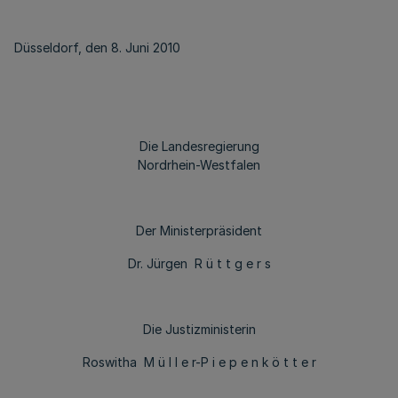
Düsseldorf, den 8. Juni 2010
Die Landesregierung
Nordrhein-Westfalen
Der Ministerpräsident
Dr. Jürgen R ü t t g e r s
Die Justizministerin
Roswitha M ü l l e r-P i e p e n k ö t t e r