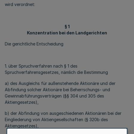
wird verordnet:
§ 1
Konzentration bei den Landgerichten
Die gerichtliche Entscheidung
1. über Spruchverfahren nach § 1 des
Spruchverfahrensgesetzes, nämlich die Bestimmung
a) des Ausgleichs für außenstehende Aktionäre und der
Abfindung solcher Aktionäre bei Beherrschungs- und
Gewinnabführungsverträgen (§§ 304 und 305 des
Aktiengesetzes),
b) der Abfindung von ausgeschiedenen Aktionären bei der
Eingliederung von Aktiengesellschaften (§ 320b des
Aktiengesetzes),