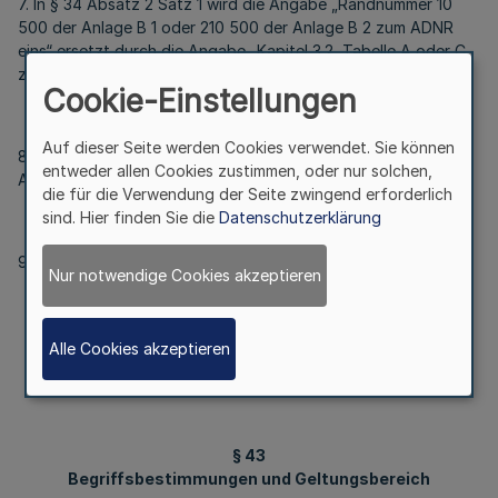
7. In § 34 Absatz 2 Satz 1 wird die Angabe „Randnummer 10
500 der Anlage B 1 oder 210 500 der Anlage B 2 zum ADNR
eins“ ersetzt durch die Angabe „Kapitel 3.2, Tabelle A oder C
zum ADNR/ADN einen“.
Cookie-Einstellungen
Auf dieser Seite werden Cookies verwendet. Sie können
8. In § 39 Absatz 3 wird die Angabe „ADNR Anhang 2 zur
entweder allen Cookies zustimmen, oder nur solchen,
Anlage B 2“ ersetzt durch die Angabe „7.2.4.10 ADNR/ADN“.
die für die Verwendung der Seite zwingend erforderlich
sind. Hier finden Sie die
Datenschutzerklärung
9. Nach § 42 wird folgender neuer Abschnitt eingefügt:
Nur notwendige Cookies akzeptieren
„Sechster Abschnitt
Vorschriften über harmonisierte
Alle Cookies akzeptieren
Binnenschifffahrtsinformationsdienste
*)
in Binnenhäfen
§ 43
Begriffsbestimmungen und Geltungsbereich