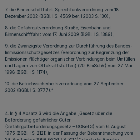
7. die Binnenschifffahrt-Sprechfunkverordnung vom 18.
Dezember 2002 (BGBl. I S. 4569 ber. I 2003 S. 130),
8. die Gefahrgutverordnung Straße, Eisenbahn und
Binnenschifffahrt vom 17. Juni 2009 (BGBl. I S. 1389),
9. die Zwanzigste Verordnung zur Durchführung des Bundes-
Immissionsschutzgesetzes (Verordnung zur Begrenzung der
Emissionen flüchtiger organischer Verbindungen beim Umfüllen
und Lagern von Ottokraftstoffen) (20. BImSchV) vom 27. Mai
1998 (BGBl. I S. 1174),
10. die Betriebssicherheitsverordnung vom 27. September
2002 (BGBl. I S. 3777).“
4. In § 4 Absatz 3 wird die Angabe „Gesetz über die
Beförderung gefährlicher Güter
(Gefahrgutbeförderungsgesetz – GGBefG) vom 6. August
1975 (BGBl. I S. 2121) in der Fassung der Bekanntmachung vom
29. September 1998 (BGBl. I S. 3114)“ durch die Angabe