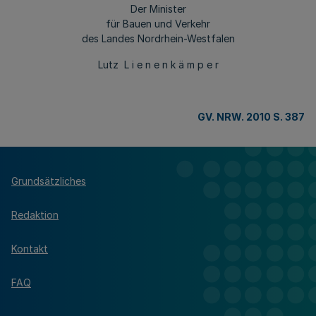
Der Minister
für Bauen und Verkehr
des Landes Nordrhein-Westfalen
Lutz L i e n e n k ä m p e r
GV. NRW. 2010 S. 387
Grundsätzliches
Redaktion
Kontakt
FAQ