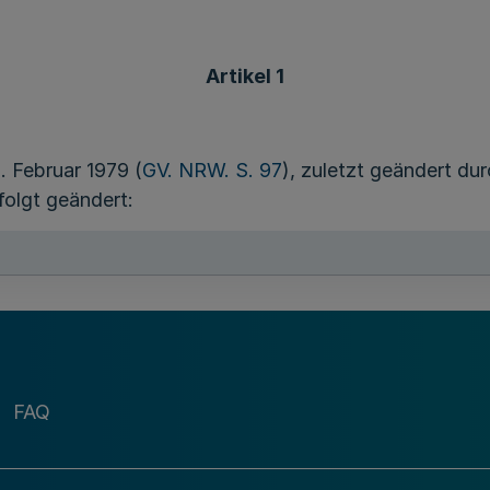
Artikel 1
 Februar 1979 (
GV. NRW. S. 97
), zuletzt geändert d
folgt geändert:
 der kommunalen Wahlbeamten auf Zeit und die G
Gemeinden und Gemeindeverbände sowie weitere 
EingrVO -)
“.
FAQ