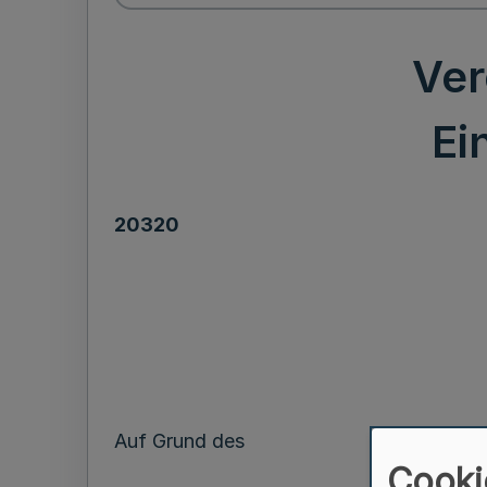
Ver
Ei
20320
Auf Grund des
Cooki