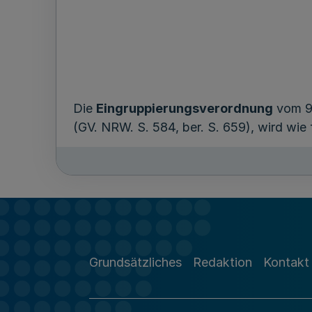
Die
Eingruppierungsverordnung
vom 9.
(GV. NRW. S. 584, ber. S. 659), wird wie 
1. Die Überschrift wird wie folgt gefasst:
„
Verordnung über die Eingruppierung
Aufwandsentschädigungen durch die 
Rechts (Eingruppierungsverordnung - 
Grundsätzliches
Redaktion
Kontakt