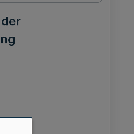
 der
ung