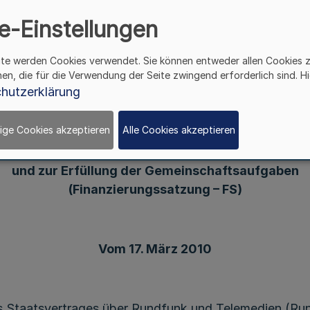
inanzierungssatzung – 
e-Einstellungen
ite werden Cookies verwendet. Sie können entweder allen Cookies 
hen, die für die Verwendung der Seite zwingend erforderlich sind. Hi
hutzerklärung
Satzung
 Landesanstalt für Medien Nordrhein-Westfalen (
ige Cookies akzeptieren
Alle Cookies akzeptieren
fügungstellung der notwendigen personellen und s
e Organe nach § 35 Absatz 2 des Rundfunkstaatsve
und zur Erfüllung der Gemeinschaftsaufgaben
(Finanzierungssatzung – FS)
Vom 17. März 2010
s Staatsvertrages über Rundfunk und Telemedien (Run