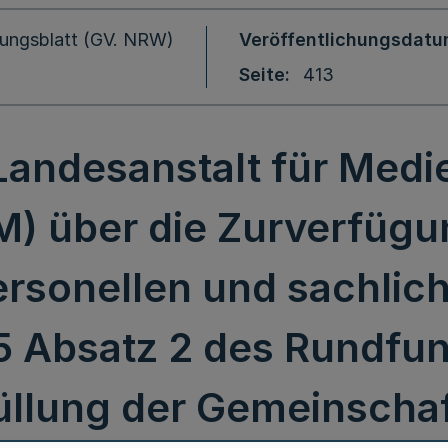
ungsblatt (GV. NRW)
Veröffentlichungsdat
Seite
413
Landesanstalt für Medi
M) über die Zurverfügu
sonellen und sachliche
5 Absatz 2 des Rundfun
füllung der Gemeinscha