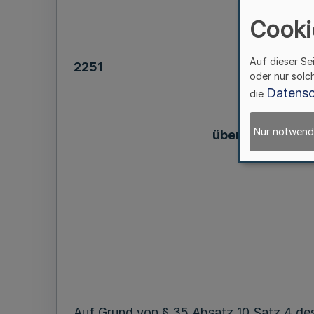
(F
Cooki
Auf dieser Se
2251
oder nur solc
Datensc
die
der
Nur notwend
über die Zurver
für di
Auf Grund von § 35 Absatz 10 Satz 4 de