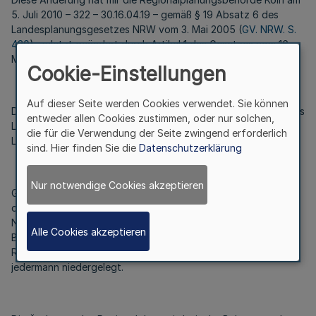
5. Juli 2010 – 322 – 30.16.04.19 – gemäß § 19 Absatz 6 des
Landesplanungsgesetzes NRW vom 3. Mai 2005 (
GV. NRW. S.
430
), zuletzt geändert durch Artikel 1 des Gesetzes vom 16.
März 2010 (
GV. NRW. S. 212
), angezeigt.
Cookie-Einstellungen
Auf dieser Seite werden Cookies verwendet. Sie können
Die Bekanntmachung im Gesetz- und Verordnungsblatt für das
entweder allen Cookies zustimmen, oder nur solchen,
Land Nordrhein-Westfalen erfolgt nach § 14 Satz 1
die für die Verwendung der Seite zwingend erforderlich
Landesplanungsgesetz.
sind. Hier finden Sie die
Datenschutzerklärung
Nur notwendige Cookies akzeptieren
Gemäß § 14 Satz 3 Landesplanungsgesetz wird die Änderung
des Regionalplans bei der Staatskanzlei des Landes
Nordrhein-Westfalen (Landesplanungsbehörde), der
Alle Cookies akzeptieren
Bezirksregierung Köln (Regionalplanungsbehörde) sowie dem
Rhein-Erft-Kreis und der Stadt Hürth zur Einsicht für
jedermann niedergelegt.