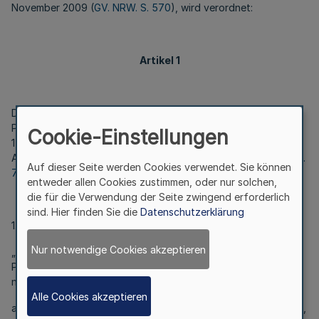
November 2009 (
GV. NRW. S. 570
), wird verordnet:
Artikel 1
Die Verordnung über die Arbeitszeit der
Polizeivollzugsbeamten des Landes Nordrhein-Westfalen vom
Cookie-Einstellungen
15. August 1975 (
GV. NRW. S. 532
), zuletzt geändert durch
Artikel 7 der Verordnung vom 18. November 2008 (
GV. NRW. S.
Auf dieser Seite werden Cookies verwendet. Sie können
729
), wird wie folgt geändert:
entweder allen Cookies zustimmen, oder nur solchen,
die für die Verwendung der Seite zwingend erforderlich
sind. Hier finden Sie die
Datenschutzerklärung
1. § 1 Absatz 1 wird wie folgt gefasst:
Nur notwendige Cookies akzeptieren
„(1) Die regelmäßige wöchentliche Arbeitszeit der
Polizeivollzugsbeamten beträgt, sofern in dieser Verordnung
nicht anderes bestimmt oder zugelassen ist, durchschnittlich
Alle Cookies akzeptieren
a) mit Ablauf des Tages, an dem das 60. Lebensjahr vollendet,