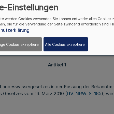
nisteriums für Klimaschutz, Umwelt, Landwirtscha
e-Einstellungen
Natur- und Verbraucherschutz
ite werden Cookies verwendet. Sie können entweder allen Cookies 
hen, die für die Verwendung der Seite zwingend erforderlich sind. Hi
hutzerklärung
Vom 23. November 2010
ige Cookies akzeptieren
Alle Cookies akzeptieren
Artikel 1
 Landeswassergesetzes in der Fassung der Bekanntma
des Gesetzes vom 16. März 2010 (
GV. NRW. S. 185
), wir