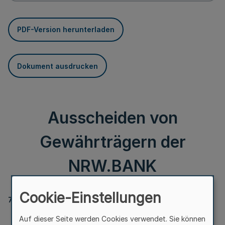
PDF-Version herunterladen
Dokument ausdrucken
Ausscheiden von
Gewährträgern der
NRW.BANK
Cookie-Einstellungen
764
Ausscheiden von Gewährträgern der NRW.BANK
Auf dieser Seite werden Cookies verwendet. Sie können