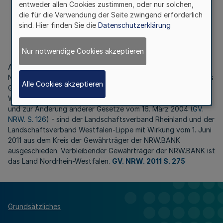
entweder allen Cookies zustimmen, oder nur solchen,
die für die Verwendung der Seite zwingend erforderlich
sind. Hier finden Sie die
Datenschutzerklärung
Vom 1. Juni 2011
Nur notwendige Cookies akzeptieren
Auf der Grundlage des § 4 Absatz 5 des Gesetzes über die
NRW.BANK vom 16. März 2004 (
GV. NRW. S. 126
) - Artikel 1 des
Alle Cookies akzeptieren
Gesetzes zur Umstrukturierung der Landesbank Nordrhein-
Westfalen zur Förderbank des Landes Nordrhein-Westfalen
und zur Änderung anderer Gesetze vom 16. März 2004 (
GV.
NRW. S. 126
) - sind der Landschaftsverband Rheinland und der
Landschaftsverband Westfalen-Lippe mit Wirkung vom 1. Juni
2011 aus dem Kreis der Gewährträger der NRW.BANK
ausgeschieden. Verbleibender Gewährträger der NRW.BANK ist
das Land Nordrhein-Westfalen.
GV. NRW. 2011 S. 275
Grundsätzliches