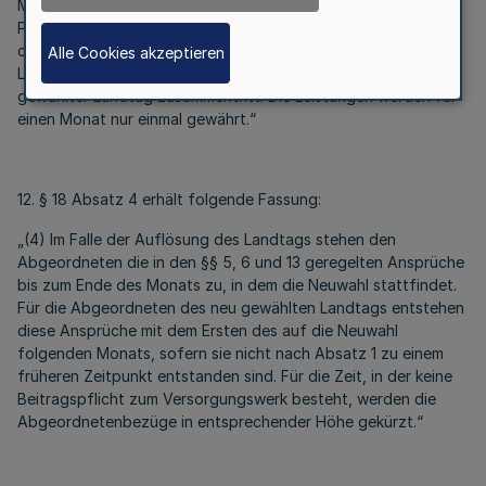
Monats, in dem seine Mitgliedschaft endet. Mitglieder des
Präsidiums und des Ständigen Ausschusses gemäß Artikel 40
der Landesverfassung erhalten die in Satz 1 genannten
Alle Cookies akzeptieren
Leistungen bis zum Ende des Monats, in dem ein neu
gewählter Landtag zusammentritt. Die Leistungen werden für
einen Monat nur einmal gewährt.“
12. § 18 Absatz 4 erhält folgende Fassung:
„(4) Im Falle der Auflösung des Landtags stehen den
Abgeordneten die in den §§ 5, 6 und 13 geregelten Ansprüche
bis zum Ende des Monats zu, in dem die Neuwahl stattfindet.
Für die Abgeordneten des neu gewählten Landtags entstehen
diese Ansprüche mit dem Ersten des auf die Neuwahl
folgenden Monats, sofern sie nicht nach Absatz 1 zu einem
früheren Zeitpunkt entstanden sind. Für die Zeit, in der keine
Beitragspflicht zum Versorgungswerk besteht, werden die
Abgeordnetenbezüge in entsprechender Höhe gekürzt.“