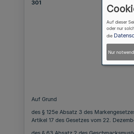
301
Cooki
Auf dieser Se
oder nur solc
Datensc
die
Pa
Nur notwend
Auf Grund
des § 125e Absatz 3 des Markengesetzes 
Artikel 17 des Gesetzes vom 22. Dezembe
des § 63 Absatz 2 des Geschmacksmuster