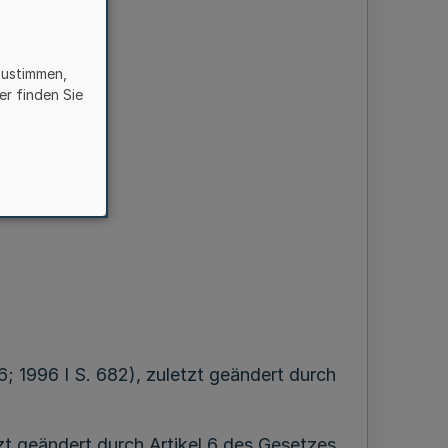
zustimmen,
er finden Sie
hen
; 1996 I S. 682), zuletzt geändert durch
t geändert durch Artikel 6 des Gesetzes