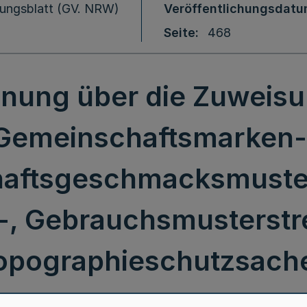
ungsblatt (GV. NRW)
Veröffentlichungsdat
Seite
468
nung über die Zuweis
Gemeinschaftsmarken-
aftsgeschmacksmuster-
-, Gebrauchsmusterstr
opographieschutzsach