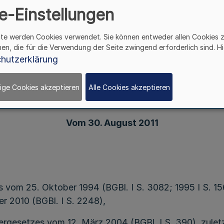
e-Einstellungen
Verordnung
ite werden Cookies verwendet. Sie können entweder allen Cookies 
über die Zuweisung von Gemeinschaftsmarken-,
hen, die für die Verwendung der Seite zwingend erforderlich sind. Hi
Gemeinschaftsgeschmacksmuster-,
hutzerklärung
tent-, Sortenschutz-, Gebrauchsmusterstreitsac
und Topographieschutzsachen
ige Cookies akzeptieren
Alle Cookies akzeptieren
Vom 30. August 2011
vom 25. Oktober 1994 (BGBl. I S. 3082; 1995 I S. 156
r 2010 (BGBl. I S. 2248),
gesetzes vom 12. März 2004 (BGBl. I S. 390), zuletz