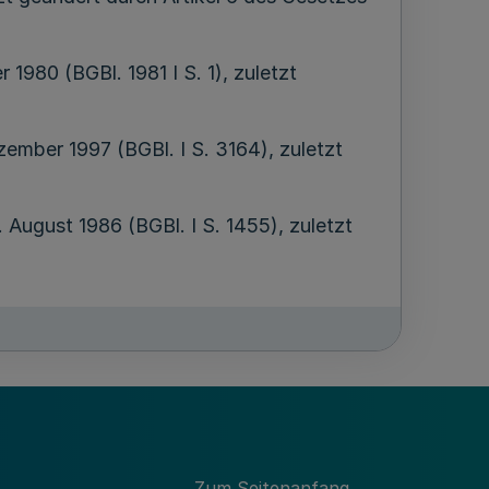
980 (BGBl. 1981 I S. 1), zuletzt
mber 1997 (BGBl. I S. 3164), zuletzt
ugust 1986 (BGBl. I S. 1455), zuletzt
zt geändert durch Artikel 5 des Gesetzes
etzes
ar 2010 (
GV. NRW. S. 30
), geändert durch
Zum Seitenanfang