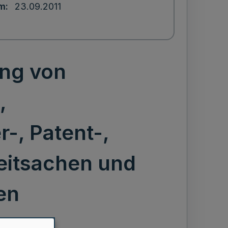
um
23.09.2011
ung von
,
, Patent-,
eitsachen und
en