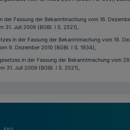
n der Fassung der Bekanntmachung vom 16. Dezember 1
 31. Juli 2009 (BGBl. I S. 2521),
tzes in der Fassung der Bekanntmachung vom 19. Deze
vom 9. Dezember 2010 (BGBl. I S. 1934),
esetzes in der Fassung der Bekanntmachung vom 28. A
 31. Juli 2009 (BGBl. I S. 2521),
setzes vom 22. Oktober 1987 (BGBl. I S. 2294), zulet
 Verbindung mit § 27 Absatz 2 des Gebrauchsmusterges
 des Justizgesetzes Nordrhein-Westfalen vom 26. Janu
GV. NRW. S. 199
), -
FAQ