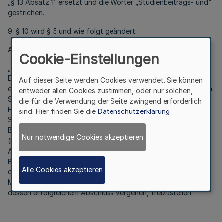
„§ 13 Absatz 1“ ersetzt und die Wörter „Studienbeitrags- und“
gestrichen.
9. § 10 wird § 5 und wie folgt geändert:
Absatz 1 wird wie folgt gefasst:
Cookie-Einstellungen
„(1) Studiert eine Darlehensnehmerin oder ein
Darlehensnehmer, die oder der einen Bachelorstudiengang
Auf dieser Seite werden Cookies verwendet. Sie können
erfolgreich abgeschlossen und für dieses Bachelorstudium ein
entweder allen Cookies zustimmen, oder nur solchen,
Studienbeitragsdarlehen nach § 13 Absatz 1
die für die Verwendung der Seite zwingend erforderlich
Hochschulabgabengesetz erhalten hat, nunmehr einen
sind. Hier finden Sie die
Datenschutzerklärung
Studiengang, welcher aufbauend auf dem Erwerb des
Bachelorgrades zu einem ersten Masterabschluss führt
Nur notwendige Cookies akzeptieren
(konsekutiven Masterstudiengang), sind sie oder er auf
Antrag von der Verpflichtung zur Rückzahlung des für das
Bachelorstudium bewilligten Studienbeitragsdarlehens und
Alle Cookies akzeptieren
dessen Zinsen für die Dauer des Studiums des
Masterstudienganges sowie für weitere zwei Jahre, die nach
dessen erfolgreichem Abschluss vergehen, freizustellen.“