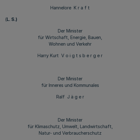
Hannelore K r a f t
(
L. S.)
Der Minister
für Wirtschaft, Energie, Bauen,
Wohnen und Verkehr
Harry Kurt V o i g t s b e r g e r
Der Minister
für Inneres und Kommunales
Ralf J ä g e r
Der Minister
für Klimaschutz, Umwelt, Landwirtschaft,
Natur- und Verbraucherschutz