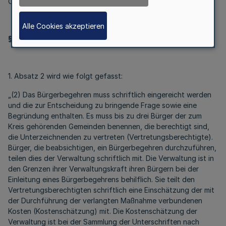
Oktober 2011 (
GV. NRW. S. 539
), wird wie folgt geändert:
Alle Cookies akzeptieren
§ 23 wird wie folgt geändert:
1. Absatz 2 wird wie folgt gefasst:
„(2) Das Bürgerbegehren muss schriftlich eingereicht werden
und die zur Entscheidung zu bringende Frage sowie eine
Begründung enthalten. Es muss bis zu drei Bürger der zum
Kreis gehörenden Gemeinden benennen, die berechtigt sind,
die Unterzeichnenden zu vertreten (Vertretungsberechtigte).
Bürger, die beabsichtigen, ein Bürgerbegehren durchzuführen,
teilen dies der Verwaltung schriftlich mit. Die Verwaltung ist in
den Grenzen ihrer Verwaltungskraft ihren Bürgern bei der
Einleitung eines Bürgerbegehrens behilflich. Sie teilt den
Vertretungsberechtigten schriftlich eine Einschätzung der mit
der Durchführung der verlangten Maßnahme verbundenen
Kosten (Kostenschätzung) mit. Die Kostenschätzung der
Verwaltung ist bei der Sammlung der Unterschriften nach