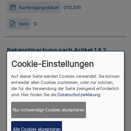
Ausfertigungsdatum
01.12.2011
Seite
13
Bekanntmachung nach Artikel 1 § 2
Absatz 3 Satz 2 des Gesetzes des
Cookie-Einstellungen
Landes Nordrhein-Westfalen zum
Auf dieser Seite werden Cookies verwendet. Sie können
entweder allen Cookies zustimmen, oder nur solchen,
Staatsvertrag zum Glücksspielwesen in
die für die Verwendung der Seite zwingend erforderlich
sind. Hier finden Sie die
Datenschutzerklärung
Deutschland vom 30. Oktober 2007 (GV.
Nur notwendige Cookies akzeptieren
NRW. S. 445)
Ausfertigungsdatum
15.12.2011
Alle Cookies akzeptieren