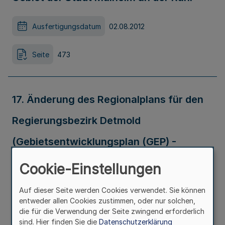
Ausfertigungsdatum
02.08.2012
Seite
473
17. Änderung des Regionalplans für den
Regierungsbezirk Detmold
(Gebietsentwicklungsplan (GEP) -
Teilabschnitt (TA) Oberbereich Bielefeld)
Cookie-Einstellungen
im Gebiet der Gemeinde Rödinghausen
Auf dieser Seite werden Cookies verwendet. Sie können
entweder allen Cookies zustimmen, oder nur solchen,
die für die Verwendung der Seite zwingend erforderlich
Ausfertigungsdatum
11.10.2012
sind. Hier finden Sie die
Datenschutzerklärung