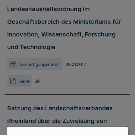
Landeshaushaltsordnung im
Geschäftsbereich des Ministeriums für
Innovation, Wissenschaft, Forschung
und Technologie
Ausfertigungsdatum
09.01.2012
Seite
89
Satzung des Landschaftsverbandes
Rheinland über die Zuweisung von
Mitteln der Ausgleichsabgabe nach dem