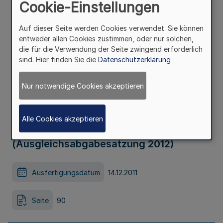
Cookie-Einstellungen
Sozialgesetzbuch - Neuntes Buch - (SGB
Auf dieser Seite werden Cookies verwendet. Sie können
IX) an die örtlichen Fürsorgestellen bei
entweder allen Cookies zustimmen, oder nur solchen,
die für die Verwendung der Seite zwingend erforderlich
den Kreisen, kreisfreien und großen
sind. Hier finden Sie die
Datenschutzerklärung
kreisangehörigen Städten und dem
Nur notwendige Cookies akzeptieren
Gemeindeverband Städteregion Aachen
Alle Cookies akzeptieren
im Rheinland für das Haushaltsjahr 2012
(Ausgleichsabgabesatzung 2012)
Ausfertigungsdatum
14.12.2011
Seite
90