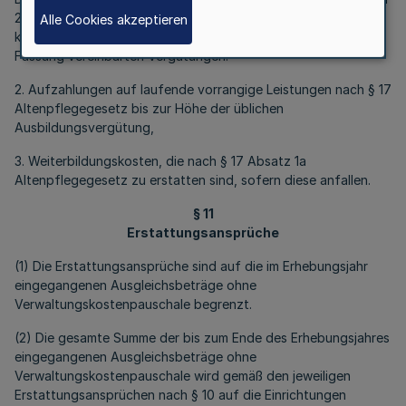
2005 (geschlossen mit dem Bund und der Vereinigung
Alle Cookies akzeptieren
kommunaler Arbeitgeberverbände) in der jeweils geltenden
Fassung vereinbarten Vergütungen.
2. Aufzahlungen auf laufende vorrangige Leistungen nach § 17
Altenpflegegesetz bis zur Höhe der üblichen
Ausbildungsvergütung,
3. Weiterbildungskosten, die nach § 17 Absatz 1a
Altenpflegegesetz zu erstatten sind, sofern diese anfallen.
§ 11
Erstattungsansprüche
(1) Die Erstattungsansprüche sind auf die im Erhebungsjahr
eingegangenen Ausgleichsbeträge ohne
Verwaltungskostenpauschale begrenzt.
(2) Die gesamte Summe der bis zum Ende des Erhebungsjahres
eingegangenen Ausgleichsbeträge ohne
Verwaltungskostenpauschale wird gemäß den jeweiligen
Erstattungsansprüchen nach § 10 auf die Einrichtungen