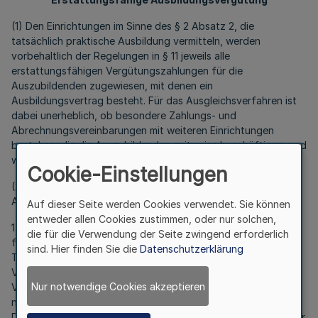
(1) Den Einrichtungen im Sinne des § 2 Absatz 2, die
tatsächlich praktische Ausbildung vermitteln, werden
vorbehaltlich der Regelungen in § 11 jeweils alle
erstattungsfähigen Vergütungszahlungen für die
Auszubildenden zugewiesen, mit denen ein
Ausbildungsvertrag besteht. Für das Ausgleichsverfahren ist
dabei unerheblich, ob besondere Zahlungs- und
Abrechnungsvereinbarungen mit weiteren Einrichtungen
bestehen, die die Auszubildenden zeitweise beschäftigen, und
wer die Zahlung geleistet hat.
Cookie-Einstellungen
(2) Folgende während des Erhebungsjahres gezahlten
Ausbildungsvergütungen sind erstattungsfähig:
Auf dieser Seite werden Cookies verwendet. Sie können
entweder allen Cookies zustimmen, oder nur solchen,
1. Vergütungszahlungen für Auszubildende auf Grundlage der
die für die Verwendung der Seite zwingend erforderlich
für die Einrichtungen maßgeblichen Tarifverträge. Sofern kein
sind. Hier finden Sie die
Datenschutzerklärung
Tarifvertrag zur Anwendung kommt, sind die
Vergütungszahlungen auf die tatsächlich vereinbarten
Nur notwendige Cookies akzeptieren
Vergütungszahlungen begrenzt, maximal bis zur Höhe der
nach dem Tarifvertrag für Auszubildende des öffentlichen
Dienstes (TVAöD) - besonderer Teil Pflege vom 13. September