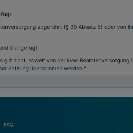
efügt:
versorgung abgeführt (§ 30 Absatz 5) oder von ihr g
und 3 angefügt:
s gilt nicht, soweit von der kvw-Beamtenversorgung
eser Satzung übernommen werden.“
ügt:
von einem ausgleichspflichtigen Beamten zwecks Abw
eamtenversorgung weiterzuleiten.“
ufgehoben.
FAQ