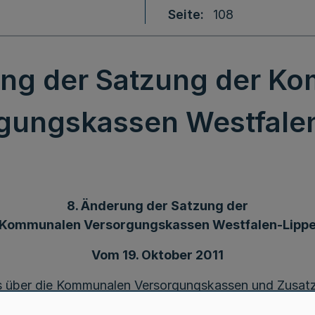
Seite
108
ung der Satzung der K
gungskassen Westfale
8. Änderung der Satzung der
Kommunalen Versorgungskassen Westfalen-Lipp
Vom 19. Oktober 2011
es über die Kommunalen Versorgungskassen und Zusat
chung vom 6. November 1984 (GV. NRW. S. 694, ber. S