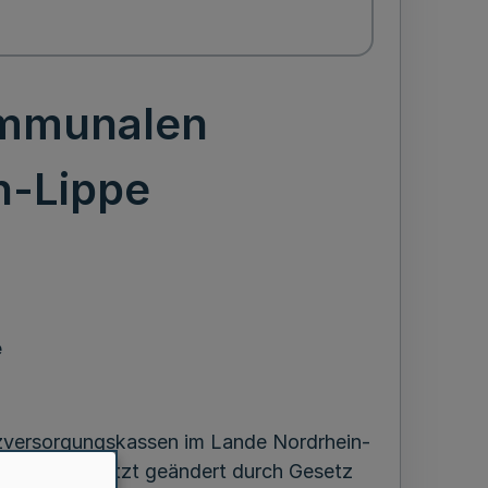
ommunalen
n-Lippe
e
zversorgungskassen im Lande Nordrhein-
. 748), zuletzt geändert durch Gesetz