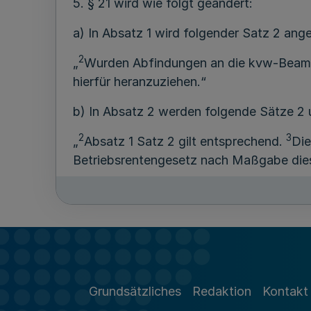
5. § 21 wird wie folgt geändert:
a) In Absatz 1 wird folgender Satz 2 ang
2
„
Wurden Abfindungen an die kvw-Beamten
hierfür heranzuziehen.“
b) In Absatz 2 werden folgende Sätze 2 
2
3
„
Absatz 1 Satz 2 gilt entsprechend.
Die
Betriebsrentengesetz nach Maßgabe di
6. In § 22 wird folgender Absatz 3 angef
„(3) Das Kassenmitglied hat auch den 
empfangenen Kapitalbetrag an die kvw-B
7. In § 25 werden die Absätze 2 und 3 a
Grundsätzliches
Redaktion
Kontakt
8. § 27 wird wie folgt neu gefasst: