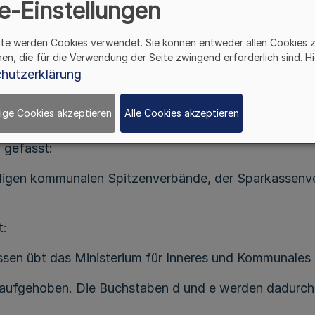
e-Einstellungen
at der Verwaltungsrat in seiner Sitzung am 19. Oktober
1.
ite werden Cookies verwendet. Sie können entweder allen Cookies 
hen, die für die Verwendung der Seite zwingend erforderlich sind. Hi
gskassen Westfalen-Lippe vom 24. November 2010 (
G
hutzerklärung
ige Cookies akzeptieren
Alle Cookies akzeptieren
„Zahlbarmachung“ durch das Wort „Zahlung“ ersetzt.
 gefasst:
ndigen kommunalen Spitzenverbände, der Sparkassenv
t:
assen übt das Ministerium für Inneres und Kommunales
c aufgehoben. Die Buchstaben d und e werden dadurch