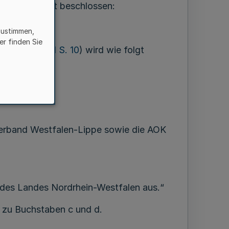
 2011 wie folgt beschlossen:
zustimmen,
er finden Sie
V. NRW. 2011 S. 10
) wird wie folgt
erband Westfalen-Lippe sowie die AOK
 des Landes Nordrhein-Westfalen aus.“
 zu Buchstaben c und d.