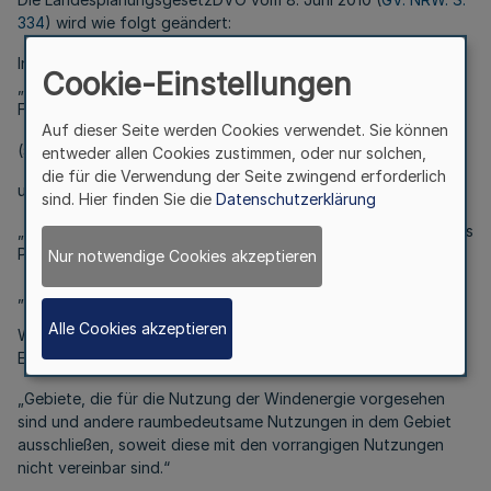
334
) wird wie folgt geändert:
In der Anlage 3 zur LandesplanungsgesetzDVO
Cookie-Einstellungen
„Planzeichenverzeichnis der Regionalpläne“ wird unter 2.
Freiraum folgendes Planzeichen
Auf dieser Seite werden Cookies verwendet. Sie können
(siehe Anlage)
entweder allen Cookies zustimmen, oder nur solchen,
die für die Verwendung der Seite zwingend erforderlich
und bei
sind. Hier finden Sie die
Datenschutzerklärung
„Planzeicheninhalte und –merkmale (Planzeichendefinition)“ als
Planzeichendefinition neu eingefügt:
Nur notwendige Cookies akzeptieren
„ 2.ed)
Alle Cookies akzeptieren
Windenergiebereiche (Vorranggebiete ohne Wirkung von
Eignungsgebieten)“,
„Gebiete, die für die Nutzung der Windenergie vorgesehen
sind und andere raumbedeutsame Nutzungen in dem Gebiet
ausschließen, soweit diese mit den vorrangigen Nutzungen
nicht vereinbar sind.“