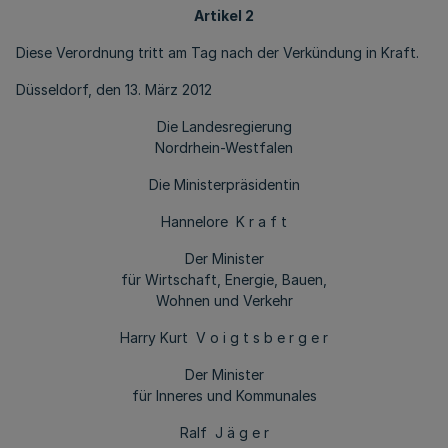
Artikel 2
Diese Verordnung tritt am Tag nach der Verkündung in Kraft.
Düsseldorf, den 13. März 2012
Die Landesregierung
Nordrhein-Westfalen
Die Ministerpräsidentin
Hannelore K r a f t
Der Minister
für Wirtschaft, Energie, Bauen,
Wohnen und Verkehr
Harry Kurt V o i g t s b e r g e r
Der Minister
für Inneres und Kommunales
Ralf J ä g e r