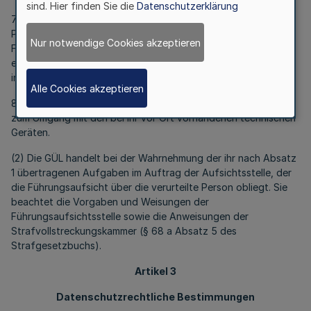
sind. Hier finden Sie die
Datenschutzerklärung
7. die Initiierung einer Überprüfung der bei der verurteilten
Person vor Ort vorhandenen technischen Geräte auf ihre
Nur notwendige Cookies akzeptieren
Funktionsfähigkeit oder Manipulationen und der zu Behebung
einer Funktionsbeeinträchtigung erforderlichen Maßnahmen,
insbesondere des Austausches eines Geräts oder Geräteteils;
Alle Cookies akzeptieren
8. die Beantwortung von Anfragen der verurteilten Person
zum Umgang mit den bei ihr vor Ort vorhandenen technischen
Geräten.
(2) Die GÜL handelt bei der Wahrnehmung der ihr nach Absatz
1 übertragenen Aufgaben im Auftrag der Aufsichtsstelle, der
die Führungsaufsicht über die verurteilte Person obliegt. Sie
beachtet die Vorgaben und Weisungen der
Führungsaufsichtsstelle sowie die Anweisungen der
Strafvollstreckungskammer (§ 68 a Absatz 5 des
Strafgesetzbuchs).
Artikel 3
Datenschutzrechtliche Bestimmungen