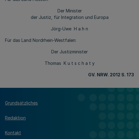
Der Minister
der Justiz, für Integration und Europa
Jörg-Uwe H a h n
Für das Land Nordrhein-Westfalen:
Der Justizminister
Thomas K u t s c h a t y
GV.
NRW. 2012 S. 173
Grundsätzliches
Redaktion
Kontakt