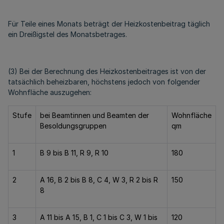
Für Teile eines Monats beträgt der Heizkostenbeitrag täglich
ein Dreißigstel des Monatsbetrages.
(3) Bei der Berechnung des Heizkostenbeitrages ist von der
tatsächlich beheizbaren, höchstens jedoch von folgender
Wohnfläche auszugehen:
Stufe
bei Beamtinnen und Beamten der
Wohnfläche
Besoldungsgruppen
qm
1
B 9 bis B 11, R 9, R 10
180
2
A 16, B 2 bis B 8, C 4, W 3, R 2 bis R
150
8
3
A 11 bis A 15, B 1, C 1 bis C 3, W 1 bis
120