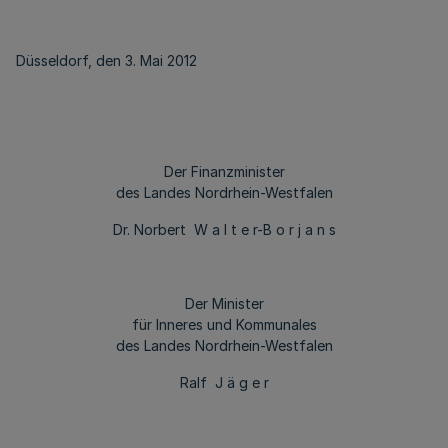
Düsseldorf, den 3. Mai 2012
Der Finanzminister
des Landes Nordrhein-Westfalen
Dr. Norbert W a l t e r-B o r j a n s
Der Minister
für Inneres und Kommunales
des Landes Nordrhein-Westfalen
Ralf J ä g e r