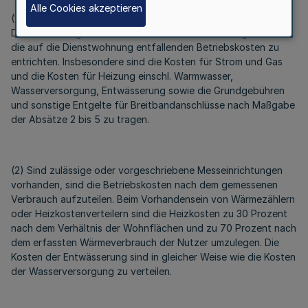
Alle Cookies akzeptieren
(1) Neben der Dienstwohnungsvergütung sind von der
Dienstwohnungsinhaberin oder dem Dienstwohnungsinhaber
die auf die Dienstwohnung entfallenden Betriebskosten zu
entrichten. Insbesondere sind die Kosten für Strom und Gas
und die Kosten für Heizung einschl. Warmwasser,
Wasserversorgung, Entwässerung sowie die Grundgebühren
und sonstige Entgelte für Breitbandanschlüsse nach Maßgabe
der Absätze 2 bis 5 zu tragen.
(2) Sind zulässige oder vorgeschriebene Messeinrichtungen
vorhanden, sind die Betriebskosten nach dem gemessenen
Verbrauch aufzuteilen. Beim Vorhandensein von Wärmezählern
oder Heizkostenverteilern sind die Heizkosten zu 30 Prozent
nach dem Verhältnis der Wohnflächen und zu 70 Prozent nach
dem erfassten Wärmeverbrauch der Nutzer umzulegen. Die
Kosten der Entwässerung sind in gleicher Weise wie die Kosten
der Wasserversorgung zu verteilen.