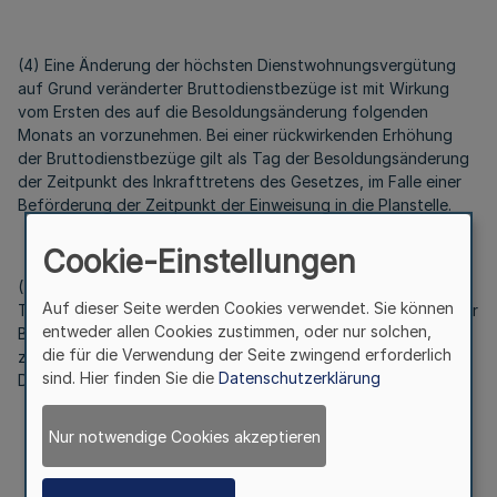
(4) Eine Änderung der höchsten Dienstwohnungsvergütung
auf Grund veränderter Bruttodienstbezüge ist mit Wirkung
vom Ersten des auf die Besoldungsänderung folgenden
Monats an vorzunehmen. Bei einer rückwirkenden Erhöhung
der Bruttodienstbezüge gilt als Tag der Besoldungsänderung
der Zeitpunkt des Inkrafttretens des Gesetzes, im Falle einer
Beförderung der Zeitpunkt der Einweisung in die Planstelle.
Cookie-Einstellungen
(5) Bei einer Herabsetzung der Bruttodienstbezüge wegen
Auf dieser Seite werden Cookies verwendet. Sie können
Teilzeitarbeit, Elternzeit, Altersteilzeit oder Unterbrechung der
entweder allen Cookies zustimmen, oder nur solchen,
Bezügezahlung sind die bei einer Vollbeschäftigung
die für die Verwendung der Seite zwingend erforderlich
zustehenden Bezüge der Berechnung der höchsten
sind. Hier finden Sie die
Datenschutzerklärung
Dienstwohnungsvergütung zugrunde zu legen.
Nur notwendige Cookies akzeptieren
§ 9
Betriebskosten