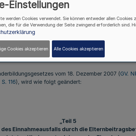
e-Einstellungen
mer 4 des Kinderbildungsgesetzes vom 30. Oktober 
ite werden Cookies verwendet. Sie können entweder allen Cookies 
GV. NRW. S. 385
), wird mit Zustimmung des Finanzmi
hen, die für die Verwendung der Seite zwingend erforderlich sind. Hi
hutzerklärung
Artikel 1
ige Cookies akzeptieren
Alle Cookies akzeptieren
nderbildungsgesetzes vom 18. Dezember 2007 (
GV. N
S. 116
), wird wie folgt geändert:
„Teil 5
 des Einnahmeausfalls durch die Elternbeitragsbe