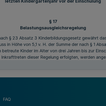
letzten Kindergartenjahr vor der Einschulung
§ 17
Belastungsausgleichsregelung
 nach § 23 Absatz 3 Kinderbildungsgesetz gewährt d
uss in Höhe von 5,1 v. H. der Summe der nach § 1 Abs
 betreute Kinder im Alter von drei Jahren bis zur Eins
 Inkrafttreten dieser Regelung erfolgten, werden ange
der Einnahmeausfall durch Elternbeiträge für die Betre
agespflege im letzten Jahr vor der Einschulung abged
nahme von Angeboten in Kindertageseinrichtungen und
Kindergartenjahre vor der Einschulung beitragsfrei is
FAQ
tz 3 Schulgesetz für ein Jahr zurückgestellt werden.