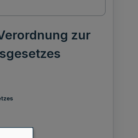
Verordnung zur
gsgesetzes
etzes