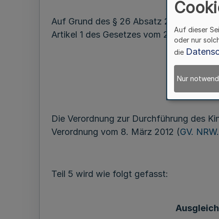
Cooki
Auf Grund des § 26 Absatz 2 Satz 1 Num
Auf dieser Se
Artikel 1 des Gesetzes vom 25. Juli 2011 (
oder nur solc
Datensc
die
Nur notwend
Die Verordnung zur Durchführung des Ki
Verordnung vom 8. März 2012 (
GV. NRW. 
Teil 5 wird wie folgt gefasst:
Ausgleich