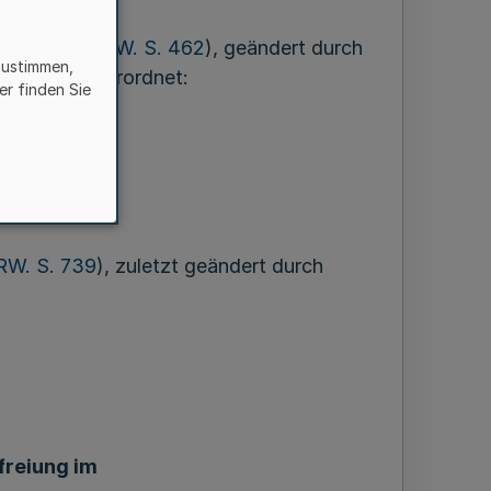
2007 (
GV. NRW. S. 462
), geändert durch
zustimmen,
nisteriums verordnet:
er finden Sie
RW. S. 739
), zuletzt geändert durch
freiung im