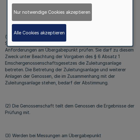
Nur notwendige Cookies akzeptieren
§ 4
Überwachungs- und Prüfberechtigung
Alle Cookies akzeptieren
(1) Die Genossenschaft kann die Einhaltung der in dieser
Satzung genannten und in Bezug genommenen
Anforderungen am Übergabepunkt prüfen. Sie darf zu diesem
Zweck unter Beachtung der Vorgaben des § 6 Absatz 1
Emschergenossenschaftsgesetzes die Zuleitungsanlage
betreten. Die Betretung der Zuleitungsanlage und weiterer
Anlagen der Genossen, die im Zusammenhang mit der
Zuleitungsanlage stehen, bedarf der Abstimmung.
(2) Die Genossenschaft teilt dem Genossen die Ergebnisse der
Prüfung mit.
(3) Werden bei Messungen am Übergabepunkt