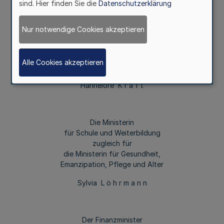
sind. Hier finden Sie die
Datenschutzerklärung
Die Landesregierung
Nur notwendige Cookies akzeptieren
Nordrhein-Westfalen
Alle Cookies akzeptieren
Die Ministerpräsidentin
Hannelore K r a f t
Die Ministerin
für Schule und Weiterbildung
zugleich für
die Ministerin für Gesundheit,
Emanzipation, Pflege und Alter
Sylvia L ö h r m a n n
Der Finanzminister