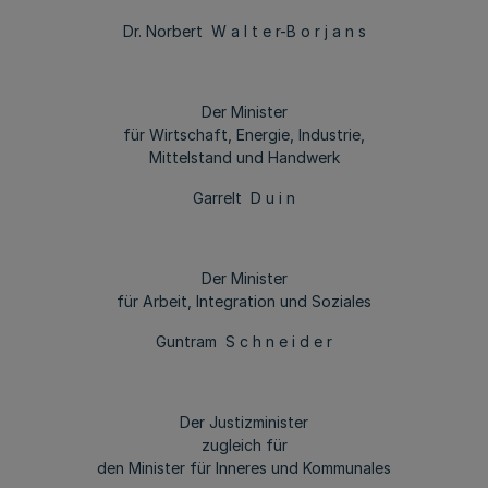
Dr. Norbert W a l t e r-B o r j a n s
Der Minister
für Wirtschaft, Energie, Industrie,
Mittelstand und Handwerk
Garrelt D u i n
Der Minister
für Arbeit, Integration und Soziales
Guntram S c h n e i d e r
Der Justizminister
zugleich für
den Minister für Inneres und Kommunales