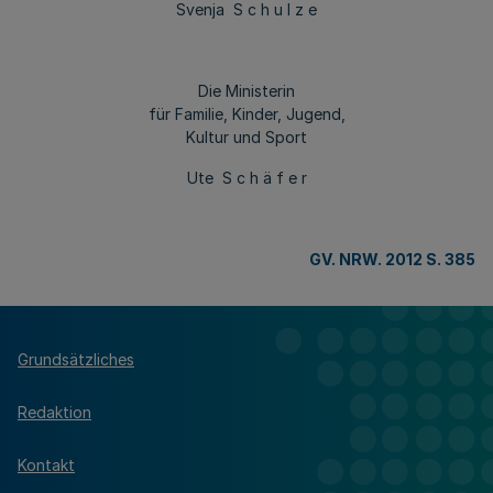
Svenja S c h u l z e
Die Ministerin
für Familie, Kinder, Jugend,
Kultur und Sport
Ute S c h ä f e r
GV. NRW. 2012 S. 385
Grundsätzliches
Redaktion
Kontakt