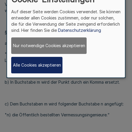
Verordnung vom 27. November 1986 (
GV. NRW. S. 743
), wird
wie folgt geändert:
Auf dieser Seite werden Cookies verwendet. Sie können
entweder allen Cookies zustimmen, oder nur solchen,
die für die Verwendung der Seite zwingend erforderlich
sind. Hier finden Sie die
Datenschutzerklärung
§ 2 Absatz 1 wird wie folgt geändert:
a) Buchstabe b erhält folgende Fassung:
Nur notwendige Cookies akzeptieren
"b) der Präsident des Landtags und die Mitglieder des
Landtags in dieser Eigenschaft,“.
Alle Cookies akzeptieren
b) In Buchstabe m wird der Punkt durch ein Komma ersetzt.
c) Dem Buchstaben m wird folgender Buchstabe n angefügt:
"n) die Öffentlich bestellten Vermessungsingenieure.“