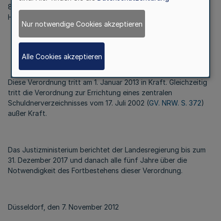
882h Absatz 1 der Zivilprozessordnung ist das Amtsgericht
Hagen.
Nur notwendige Cookies akzeptieren
§ 2
Alle Cookies akzeptieren
Inkrafttreten, Außerkrafttreten, Berichtspflicht
Diese Verordnung tritt am 1. Januar 2013 in Kraft. Gleichzeitig
tritt die Verordnung zur Errichtung eines zentralen
Schuldnerverzeichnisses vom 17. Juli 2002 (
GV. NRW. S. 372
)
außer Kraft.
Das Justizministerium berichtet der Landesregierung bis zum
31. Dezember 2017 und danach alle fünf Jahre über die
Notwendigkeit des Fortbestehens dieser Verordnung.
Düsseldorf, den 7. November 2012