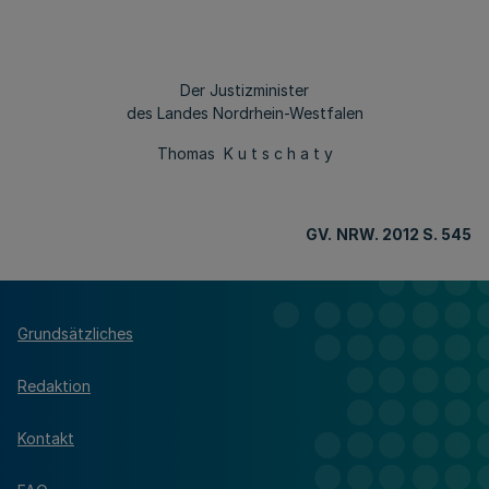
Der Justizminister
des Landes Nordrhein-Westfalen
Thomas K u t s c h a t y
GV.
NRW. 2012 S. 545
Grundsätzliches
Redaktion
Kontakt