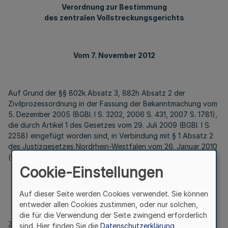
Verordnung zur Bestimmung
des zentralen Vollstreckungsgerichts
Vom 7. November 2012
Auf Grund der §§ 802k Absatz 3, 882h Absatz 2 der
Zivilprozessordnung in der Fassung der Bekanntmachung vom
5. Dezember 2005 (BGBl. I S. 3202, 2006 S. 431, 2007 S. 1781),
die durch Artikel 1 des Gesetzes vom 29. Juli 2009 (BGBl. I S.
2258) eingefügt worden sind, in Verbindung mit § 1 Absatz 2
des Justizgesetzes Nordrhein-Westfalen vom 26. Januar 2010
(
GV. NRW. S. 30
), wird verordnet:
Cookie-Einstellungen
Auf dieser Seite werden Cookies verwendet. Sie können
§ 1
entweder allen Cookies zustimmen, oder nur solchen,
Zentrales Vollstreckungsgericht
die für die Verwendung der Seite zwingend erforderlich
Zentrales Vollstreckungsgericht nach § 802k Absatz 1 und §
sind. Hier finden Sie die
Datenschutzerklärung