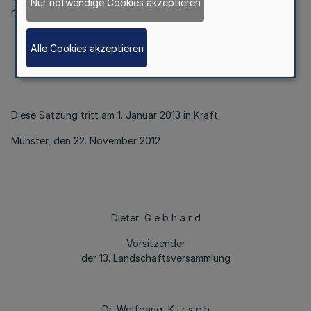
Nur notwendige Cookies akzeptieren
nach der Anzahl der Minuten anteilig berechnet.“
Alle Cookies akzeptieren
Artikel 2
Diese Satzung tritt am 1. Januar 2013 in Kraft.
Münster, den 22. November 2012
Dieter G e b h a r d
Vorsitzender
der 13. Landschaftsversammlung
Dr. Wolfgang K i r s c h