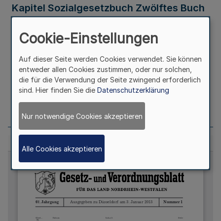
Kapitel Sozialgesetzbuch Zwölftes Buch
- SGB XII (Zuständigkeitsverordnung
Cookie-Einstellungen
SGB XII – ZustVO SGB XII)
Auf dieser Seite werden Cookies verwendet. Sie können
entweder allen Cookies zustimmen, oder nur solchen,
Ausfertigungsdatum
02.01.2013
die für die Verwendung der Seite zwingend erforderlich
sind. Hier finden Sie die
Datenschutzerklärung
Seite
7
Nur notwendige Cookies akzeptieren
Alle Cookies akzeptieren