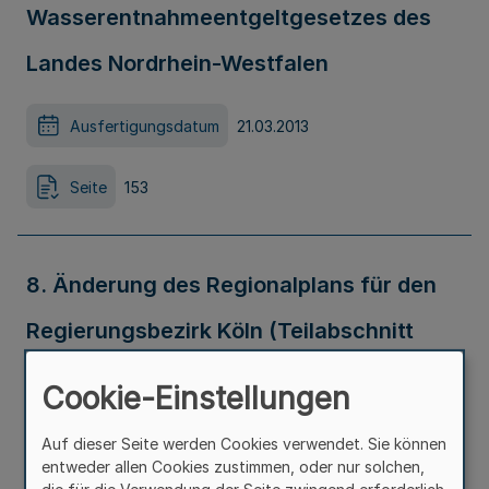
Wasserentnahmeentgeltgesetzes des
Landes Nordrhein-Westfalen
Ausfertigungsdatum
21.03.2013
Seite
153
8. Änderung des Regionalplans für den
Regierungsbezirk Köln (Teilabschnitt
Region Köln) im Gebiet der Stadt Brühl
Cookie-Einstellungen
Ausfertigungsdatum
22.03.2013
Auf dieser Seite werden Cookies verwendet. Sie können
entweder allen Cookies zustimmen, oder nur solchen,