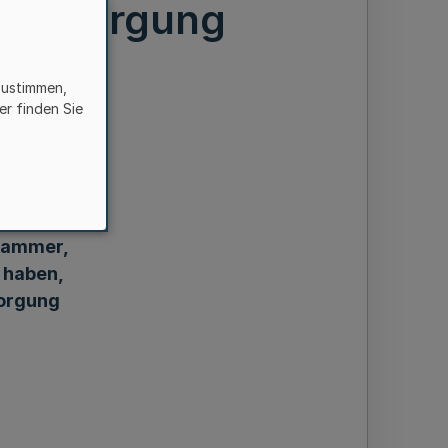
rversorgung
zustimmen,
er finden Sie
skammer,
t haben,
sorgung