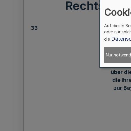
Rechtsanwa
Cooki
Auf dieser Se
33
oder nur solc
Datensc
die
Nur notwend
über di
die ihr
zur Ba