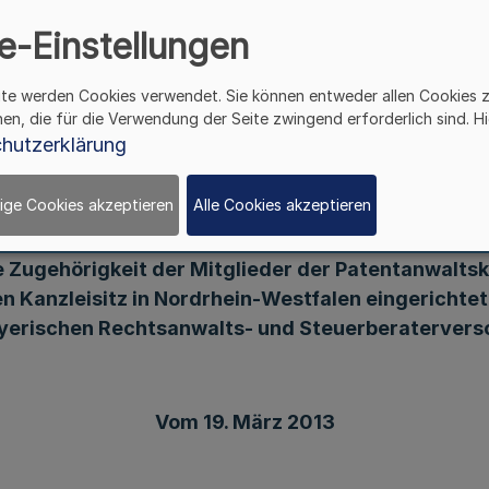
lts- und Steuerberate
e-Einstellungen
ite werden Cookies verwendet. Sie können entweder allen Cookies 
hen, die für die Verwendung der Seite zwingend erforderlich sind. Hi
hutzerklärung
Bekanntmachung
des Staatsvertrages
ige Cookies akzeptieren
Alle Cookies akzeptieren
zwischen dem Land Nordrhein-Westfalen und
dem Freistaat Bayern
e Zugehörigkeit der Mitglieder der Patentanwalt
en Kanzleisitz in Nordrhein-Westfalen eingerichte
yerischen Rechtsanwalts- und Steuerberaterver
Vom 19. März 2013