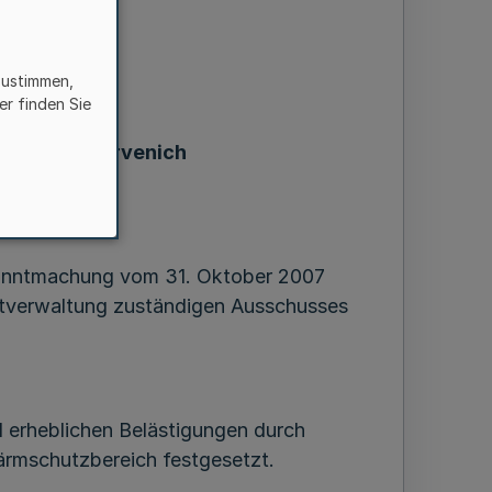
zustimmen,
er finden Sie
Flugplatz Nörvenich
vV)
kanntmachung vom 31. Oktober 2007
stverwaltung zuständigen Ausschusses
 erheblichen Belästigungen durch
Lärmschutzbereich festgesetzt.