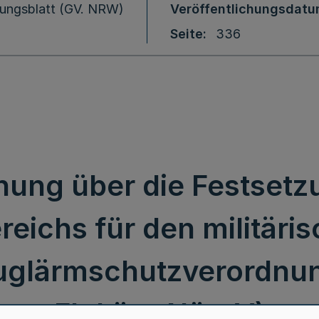
ungsblatt (GV. NRW)
Veröffentlichungsdat
Seite
336
nung über die Festsetz
eichs für den militäris
luglärmschutzverordnun
FluLärmNörvV)