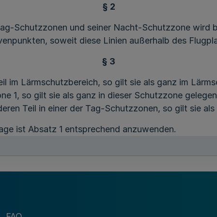
§ 2
Tag-Schutzzonen und seiner Nacht-Schutzzone wird be
enpunkten, soweit diese Linien außerhalb des Flugpla
§ 3
eil im Lärmschutzbereich, so gilt sie als ganz im Lärm
e 1, so gilt sie als ganz in dieser Schutzzone gelegen
en Teil in einer der Tag-Schutzzonen, so gilt sie al
nlage ist Absatz 1 entsprechend anzuwenden.
§ 4
h ist in einer topographischen Karte im Maßstab 1:50
lt.
2
dieser Verordnung beigefügt.
FAQ