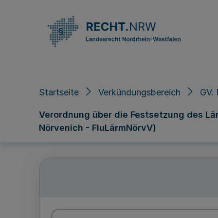
Direkt zum Inhalt
Startseite
Verkündungsbereich
GV. 
Verordnung über die Festsetzung des Lä
Nörvenich - FluLärmNörvV)