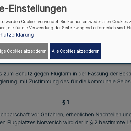
e-Einstellungen
ite werden Cookies verwendet. Sie können entweder allen Cookies 
hen, die für die Verwendung der Seite zwingend erforderlich sind. Hi
Verordnung
hutzerklärung
ng des Lärmschutzbereichs für den militärischen 
luglärmschutzverordnung Nörvenich - FluLärmNör
ige Cookies akzeptieren
Alle Cookies akzeptieren
Vom 11. Juni 2013
es zum Schutz gegen Fluglärm in der Fassung der Be
regierung mit Zustimmung des für die kommunale Selb
§ 1
chbarschaft vor Gefahren, erheblichen Nachteilen und
hen Flugplatzes Nörvenich wird der in § 2 bestimmte 