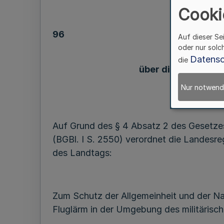
Cooki
96
Auf dieser Se
oder nur solc
Datensc
die
über die Festsetzu
(F
Nur notwend
Auf Grund des § 4 Absatz 2 des Gesetz
(BGBl. I S. 2550) verordnet die Landes
des Landtags:
Zum Schutz der Allgemeinheit und der Na
Fluglärm in der Umgebung des militärisc