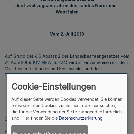
Justizvollzugsanstalten des Landes Nordrhein-
Westfalen
Vom 2. Juli 2013
Auf Grund des § 6 Absatz 2 des Landesbeamtengesetzes vom
21. April 2009 (
GV. NRW. S. 224
) wird im Einvernehmen mit dem
Ministerium für Inneres und Kommunales und dem
Finanzministerium verordnet:
Cookie-Einstellungen
Artikel 1
Auf dieser Seite werden Cookies verwendet. Sie können
entweder allen Cookies zustimmen, oder nur solchen,
die für die Verwendung der Seite zwingend erforderlich
sind. Hier finden Sie die
Datenschutzerklärung
Die Verordnung über die Ausbildung und Prüfung für die
Laufbahn des gehobenen Vollzugs- und Verwaltungsdienstes
bei Justizvollzugsanstalten des Landes Nordrhein-Westfalen
Nur notwendige Cookies akzeptieren