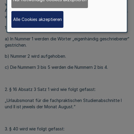
vom 19. April 2004 (
GV. NRW. S. 236
), zuletzt geändert durch
Artikel 3 der Verordnung vom 20. März 2013 (
GV. NRW. S. 195
),
wird wie folgt geändert:
Alle Cookies akzeptieren
1. § 4 Absatz 2 wird wie folgt geändert:
a) In Nummer 1 werden die Wörter „eigenhändig geschriebener“
gestrichen.
b) Nummer 2 wird aufgehoben.
c) Die Nummern 3 bis 5 werden die Nummern 2 bis 4.
2. § 16 Absatz 3 Satz 1 wird wie folgt gefasst:
„Urlaubsmonat für die fachpraktischen Studienabschnitte I
und II ist jeweils der Monat August.“
3. § 40 wird wie folgt gefasst: