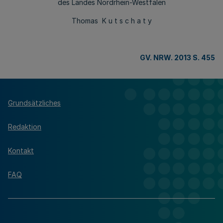
des Landes Nordrhein-Westfalen
Thomas K u t s c h a t y
GV. NRW. 2013 S. 455
Grundsätzliches
Redaktion
Kontakt
FAQ