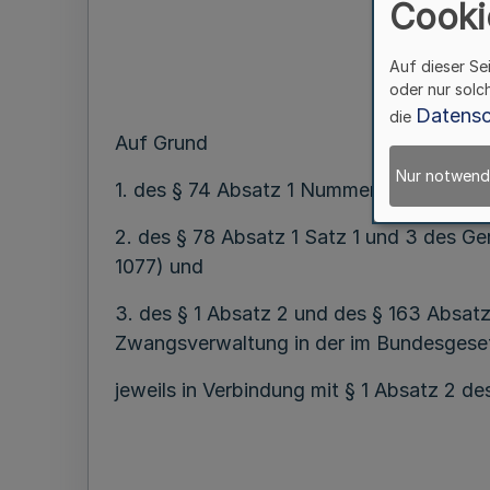
Cooki
Auf dieser Se
oder nur solc
Datensc
die
Auf Grund
Nur notwend
1. des § 74 Absatz 1 Nummer 6 und Absat
2. des § 78 Absatz 1 Satz 1 und 3 des G
1077) und
3. des § 1 Absatz 2 und des § 163 Absatz
Zwangsverwaltung in der im Bundesgesetzb
jeweils in Verbindung mit § 1 Absatz 2 d