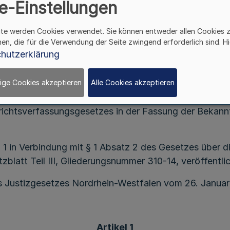
e-Einstellungen
Vom 19. September 2013
ite werden Cookies verwendet. Sie können entweder allen Cookies 
hen, die für die Verwendung der Seite zwingend erforderlich sind. Hi
hutzerklärung
ige Cookies akzeptieren
Alle Cookies akzeptieren
z 2 des Personenstandsgesetzes vom 19. Februar 2007
erichtsverfassungsgesetzes in der Fassung der Bekan
 1 in Verbindung mit § 1 Absatz 2 des Gesetzes über 
latt Teil III, Gliederungsnummer 310-14, veröffentli
es Justizgesetzes Nordrhein-Westfalen vom 26. Januar
Artikel 1