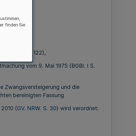
zustimmen,
er finden Sie
 (BGBl. I S. 122),
ntmachung vom 9. Mai 1975 (BGBl. I S.
die Zwangsversteigerung und die
chten bereinigten Fassung
 2010 (
GV. NRW. S. 30
) wird verordnet: