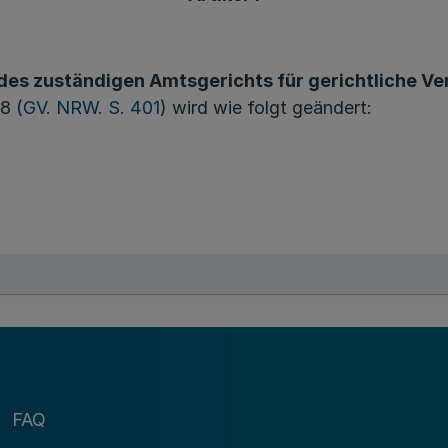
es zuständigen Amtsgerichts für gerichtliche V
8 (
GV. NRW. S. 401
) wird wie folgt geändert:
:
en.
gefügt: „Sie tritt am 31. Dezember 2018 außer Kraft.“
FAQ