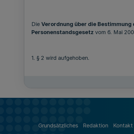
Die
Verordnung über die Bestimmung d
Personenstandsgesetz
vom 6. Mai 200
1. § 2 wird aufgehoben.
2. § 3 wird zu § 2 und wie folgt geändert
a) Die Absätze 2 und 3 werden aufgehob
b) Die Angabe „(1)“ wird gestrichen.
c) Nach Satz 1 wird der folgende Satz an
Grundsätzliches
Redaktion
Kontakt