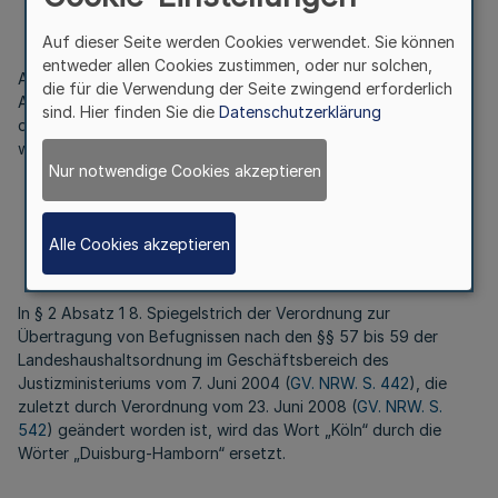
Auf dieser Seite werden Cookies verwendet. Sie können
entweder allen Cookies zustimmen, oder nur solchen,
Auf Grund der §§ 57 Satz 2, 58 Absatz 1 Satz 2 und 59
die für die Verwendung der Seite zwingend erforderlich
Absatz 1 Satz 2 der Landeshaushaltsordnung in der Fassung
sind. Hier finden Sie die
Datenschutzerklärung
der Bekanntmachung vom 26. April 1999 (
GV. NRW. S. 158
)
wird verordnet:
Nur notwendige Cookies akzeptieren
Artikel 1
Alle Cookies akzeptieren
In § 2 Absatz 1 8. Spiegelstrich der Verordnung zur
Übertragung von Befugnissen nach den §§ 57 bis 59 der
Landeshaushaltsordnung im Geschäftsbereich des
Justizministeriums vom 7. Juni 2004 (
GV. NRW. S. 442
), die
zuletzt durch Verordnung vom 23. Juni 2008 (
GV. NRW. S.
542
) geändert worden ist, wird das Wort „Köln“ durch die
Wörter „Duisburg-Hamborn“ ersetzt.