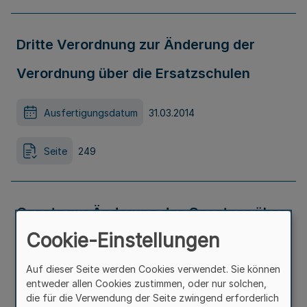
Dritte Verordnung zur Änderung der
Verordnung über die Ersatzschulen
Ausfertigungsdatum
31.03.2014
Seite
249
Gesetz zur Änderung des Gesetzes über
Cookie-Einstellungen
die Gewährung einer Zulage für
freiwillige, erhöhte wöchentliche
Auf dieser Seite werden Cookies verwendet. Sie können
entweder allen Cookies zustimmen, oder nur solchen,
Regelarbeitszeit im
die für die Verwendung der Seite zwingend erforderlich